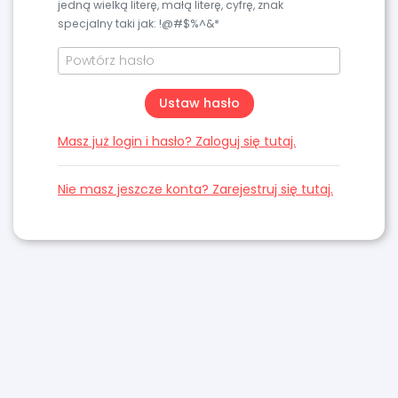
jedną wielką literę, małą literę, cyfrę, znak
specjalny taki jak: !@#$%^&*
Ustaw hasło
Masz już login i hasło? Zaloguj się tutaj.
Nie masz jeszcze konta? Zarejestruj się tutaj.